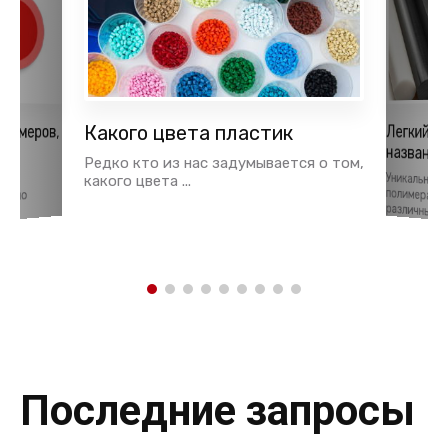
лимеров,
Какого цвета пластик
Легкий и
названия
ья
Редко кто из нас задумывается о том,
Уникальные
полимерам
тки
какого цвета ...
давно
различных об
Последние запросы